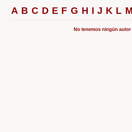
A
B
C
D
E
F
G
H
I
J
K
L
No tenemos ningún autor c