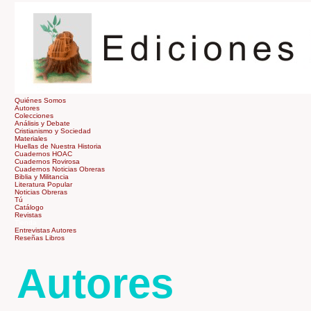
Quiénes Somos
Autores
Colecciones
Análisis y Debate
Cristianismo y Sociedad
Materiales
Huellas de Nuestra Historia
Cuadernos HOAC
Cuadernos Rovirosa
Cuadernos Noticias Obreras
Biblia y Militancia
Literatura Popular
Noticias Obreras
Tú
Catálogo
Revistas
Tienda
Entrevistas Autores
Reseñas Libros
Autores