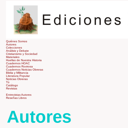
Quiénes Somos
Autores
Colecciones
Análisis y Debate
Cristianismo y Sociedad
Materiales
Huellas de Nuestra Historia
Cuadernos HOAC
Cuadernos Rovirosa
Cuadernos Noticias Obreras
Biblia y Militancia
Literatura Popular
Noticias Obreras
Tú
Catálogo
Revistas
Tienda
Entrevistas Autores
Reseñas Libros
Autores