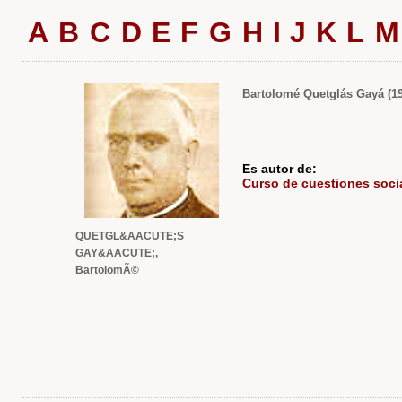
A
B
C
D
E
F
G
H
I
J
K
L
M
Bartolomé Quetglás Gayá (190
Es autor de:
Curso de cuestiones socia
QUETGL&AACUTE;S
GAY&AACUTE;,
BartolomÃ©