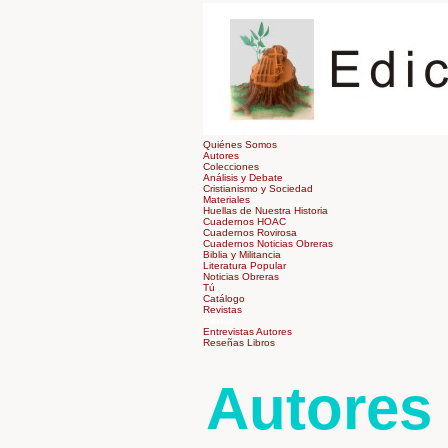
Quiénes Somos
Autores
Colecciones
Análisis y Debate
Cristianismo y Sociedad
Materiales
Huellas de Nuestra Historia
Cuadernos HOAC
Cuadernos Rovirosa
Cuadernos Noticias Obreras
Biblia y Militancia
Literatura Popular
Noticias Obreras
Tú
Catálogo
Revistas
Tienda
Entrevistas Autores
Reseñas Libros
Autores