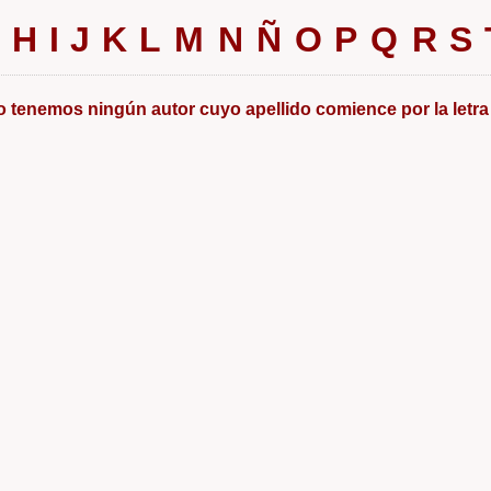
H
I
J
K
L
M
N
Ñ
O
P
Q
R
S
 tenemos ningún autor cuyo apellido comience por la letra