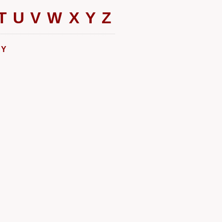
T
U
V
W
X
Y
Z
 Y