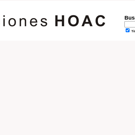
Busc
Tí