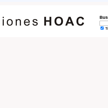
Busc
Tí