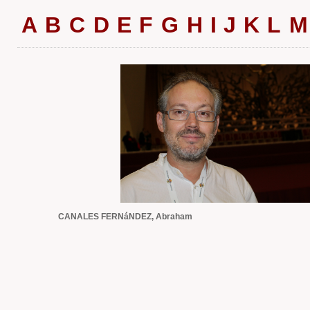
A
B
C
D
E
F
G
H
I
J
K
L
M
CANALES FERNáNDEZ, Abraham