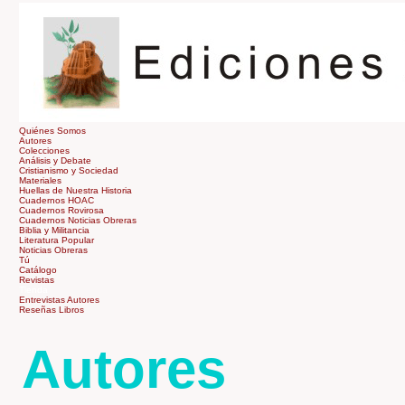
Quiénes Somos
Autores
Colecciones
Análisis y Debate
Cristianismo y Sociedad
Materiales
Huellas de Nuestra Historia
Cuadernos HOAC
Cuadernos Rovirosa
Cuadernos Noticias Obreras
Biblia y Militancia
Literatura Popular
Noticias Obreras
Tú
Catálogo
Revistas
Tienda
Entrevistas Autores
Reseñas Libros
Autores