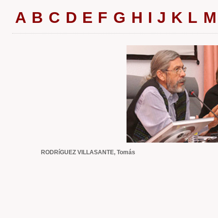
A
B
C
D
E
F
G
H
I
J
K
L
M
RODRíGUEZ VILLASANTE, Tomás