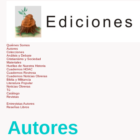
Quiénes Somos
Autores
Colecciones
Análisis y Debate
Cristianismo y Sociedad
Materiales
Huellas de Nuestra Historia
Cuadernos HOAC
Cuadernos Rovirosa
Cuadernos Noticias Obreras
Biblia y Militancia
Literatura Popular
Noticias Obreras
Tú
Catálogo
Revistas
Tienda
Entrevistas Autores
Reseñas Libros
Autores