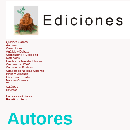
Quiénes Somos
Autores
Colecciones
Análisis y Debate
Cristianismo y Sociedad
Materiales
Huellas de Nuestra Historia
Cuadernos HOAC
Cuadernos Rovirosa
Cuadernos Noticias Obreras
Biblia y Militancia
Literatura Popular
Noticias Obreras
Tú
Catálogo
Revistas
Tienda
Entrevistas Autores
Reseñas Libros
Autores