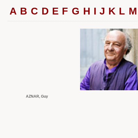
A
B
C
D
E
F
G
H
I
J
K
L
M
AZNAR, Guy