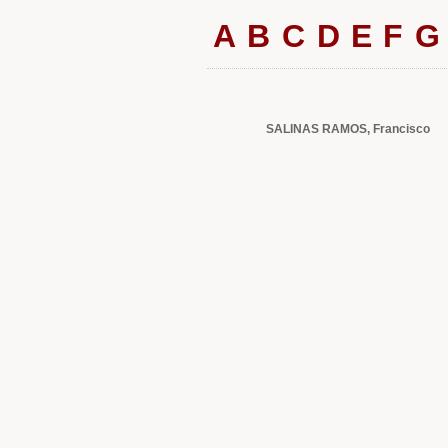
A
B
C
D
E
F
G
SALINAS RAMOS, Francisco