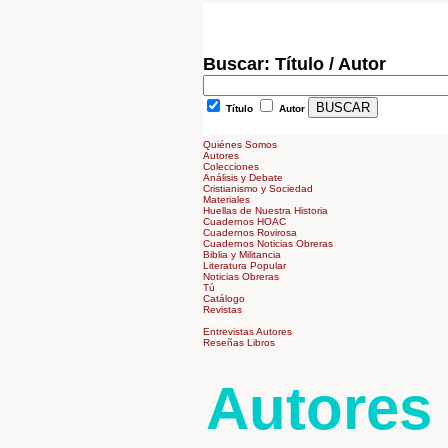
Buscar: Título / Autor
Título
Autor
Quiénes Somos
Autores
Colecciones
Análisis y Debate
Cristianismo y Sociedad
Materiales
Huellas de Nuestra Historia
Cuadernos HOAC
Cuadernos Rovirosa
Cuadernos Noticias Obreras
Biblia y Militancia
Literatura Popular
Noticias Obreras
Tú
Catálogo
Revistas
Tienda
Entrevistas Autores
Reseñas Libros
Autores