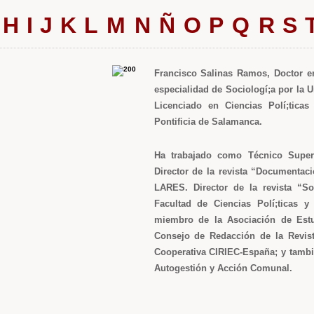
H
I
J
K
L
M
N
Ñ
O
P
Q
R
S
Francisco Salinas Ramos, Doctor en 
especialidad de Sociologí;a por la 
Licenciado en Ciencias Polí;ticas
Pontificia de Salamanca.
Ha trabajado como Técnico Super
Director de la revista “Documentaci
LARES. Director de la revista “So
Facultad de Ciencias Polí;ticas y
miembro de la Asociación de Est
Consejo de Redacción de la Revis
Cooperativa CIRIEC-España; y tambi
Autogestión y Acción Comunal.