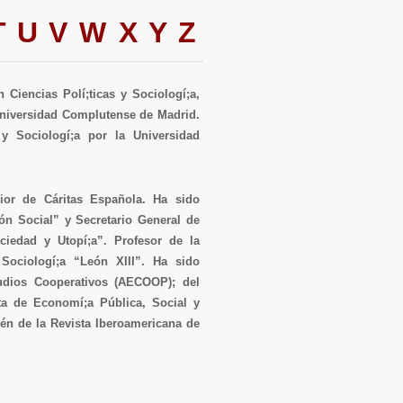
T
U
V
W
X
Y
Z
Ciencias Polí;ticas y Sociologí;a,
Universidad Complutense de Madrid.
 y Sociologí;a por la Universidad
ior de Cáritas Española. Ha sido
ón Social” y Secretario General de
ciedad y Utopí;a”. Profesor de la
 Sociologí;a “León XIII”. Ha sido
udios Cooperativos (AECOOP); del
ta de Economí;a Pública, Social y
én de la Revista Iberoamericana de