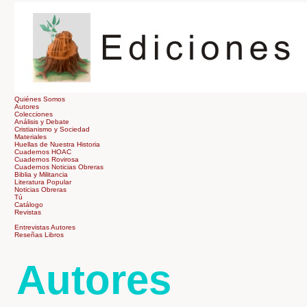
Quiénes Somos
Autores
Colecciones
Análisis y Debate
Cristianismo y Sociedad
Materiales
Huellas de Nuestra Historia
Cuadernos HOAC
Cuadernos Rovirosa
Cuadernos Noticias Obreras
Biblia y Militancia
Literatura Popular
Noticias Obreras
Tú
Catálogo
Revistas
Tienda
Entrevistas Autores
Reseñas Libros
Autores