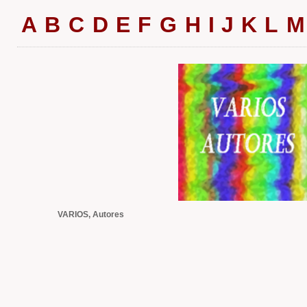
A
B
C
D
E
F
G
H
I
J
K
L
M
VARIOS, Autores