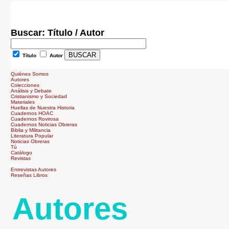
Buscar: Título / Autor
Título
Autor
Quiénes Somos
Autores
Colecciones
Análisis y Debate
Cristianismo y Sociedad
Materiales
Huellas de Nuestra Historia
Cuadernos HOAC
Cuadernos Rovirosa
Cuadernos Noticias Obreras
Biblia y Militancia
Literatura Popular
Noticias Obreras
Tú
Catálogo
Revistas
Tienda
Entrevistas Autores
Reseñas Libros
Autores