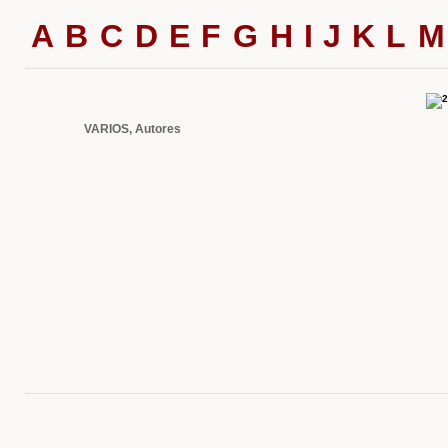
A
B
C
D
E
F
G
H
I
J
K
L
M
VARIOS, Autores