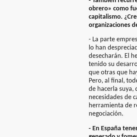
- También recurre
obrero» como fue
capitalismo. ¿Cre
organizaciones d
- La parte empre
lo han despreciad
desecharán. El h
tenido su desarrol
que otras que ha
Pero, al final, t
de hacerla suya, 
necesidades de ca
herramienta de r
negociación.
- En España tene
generado y fomen