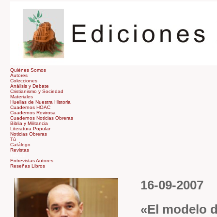
Quiénes Somos
Autores
Colecciones
Análisis y Debate
Cristianismo y Sociedad
Materiales
Huellas de Nuestra Historia
Cuadernos HOAC
Cuadernos Rovirosa
Cuadernos Noticias Obreras
Biblia y Militancia
Literatura Popular
Noticias Obreras
Tú
Catálogo
Revistas
Tienda
Entrevistas Autores
Reseñas Libros
16-09-2007
«El modelo d