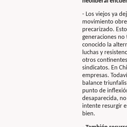
neoliberal encuen
- Los viejos ya d
movimiento obrer
precarizado. Est
generaciones no 
conocido la alter
luchas y resisten
otros continentes
sindicatos. En Ch
empresas. Todaví
balance triunfali
punto de inflexió
desaparecida, no
intente resurgir 
bien.