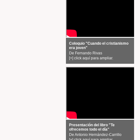
Coloquio "Cuando el cristianismo
era joven"
De Fernando Rivas
[+] click aquí para ampliar.
Presentación del libro "Te
ofrecemos todo el dí­a"
De Antonio Hernández-Carrillo
[+] click aquí para ampliar.