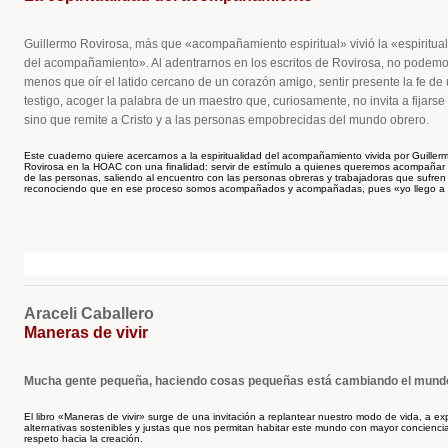
Guillermo Rovirosa, más que «acompañamiento espiritual» vivió la «espiritua
del acompañamiento». Al adentrarnos en los escritos de Rovirosa, no podem
menos que oír el latido cercano de un corazón amigo, sentir presente la fe de
testigo, acoger la palabra de un maestro que, curiosamente, no invita a fijarse 
sino que remite a Cristo y a las personas empobrecidas del mundo obrero.
Este cuaderno quiere acercarnos a la espiritualidad del acompañamiento vivida por Guiller
Rovirosa en la HOAC con una finalidad: servir de estímulo a quienes queremos acompañar 
de las personas, saliendo al encuentro con las personas obreras y trabajadoras que sufren
reconociendo que en ese proceso somos acompañados y acompañadas, pues «yo llego a se
Araceli Caballero
Maneras de vivir
Mucha gente pequeña, haciendo cosas pequeñas está cambiando el mund
El libro «Maneras de vivir» surge de una invitación a replantear nuestro modo de vida, a exp
alternativas sostenibles y justas que nos permitan habitar este mundo con mayor concienci
respeto hacia la creación.