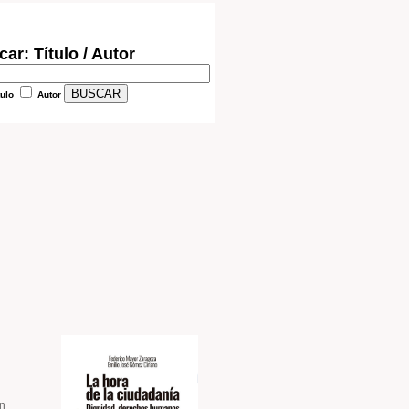
ar: Título / Autor
tulo
Autor
un