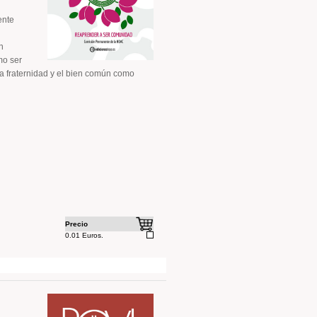
ente
n
mo ser
la fraternidad y el bien común como
Precio
0.01 Euros.