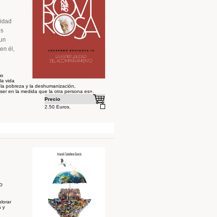
lidad
os
 un
en él,
mo
la vida
 la pobreza y la deshumanización,
r en la medida que la otra persona es».
Precio
2.50 Euros.
o
lorar
a y