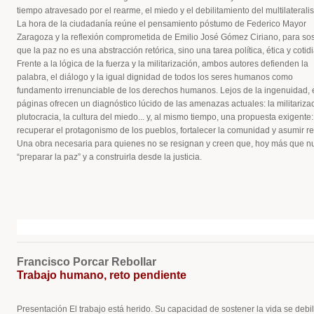
tiempo atravesado por el rearme, el miedo y el debilitamiento del multilaterali
La hora de la ciudadanía reúne el pensamiento póstumo de Federico Mayor
Zaragoza y la reflexión comprometida de Emilio José Gómez Ciriano, para so
que la paz no es una abstracción retórica, sino una tarea política, ética y cotid
Frente a la lógica de la fuerza y la militarización, ambos autores defienden la
palabra, el diálogo y la igual dignidad de todos los seres humanos como
fundamento irrenunciable de los derechos humanos. Lejos de la ingenuidad, 
páginas ofrecen un diagnóstico lúcido de las amenazas actuales: la militarizac
plutocracia, la cultura del miedo... y, al mismo tiempo, una propuesta exigente:
recuperar el protagonismo de los pueblos, fortalecer la comunidad y asumir r
Una obra necesaria para quienes no se resignan y creen que, hoy más que nu
“preparar la paz” y a construirla desde la justicia.
Francisco Porcar Rebollar
Trabajo humano, reto pendiente
Presentación El trabajo está herido. Su capacidad de sostener la vida se debili