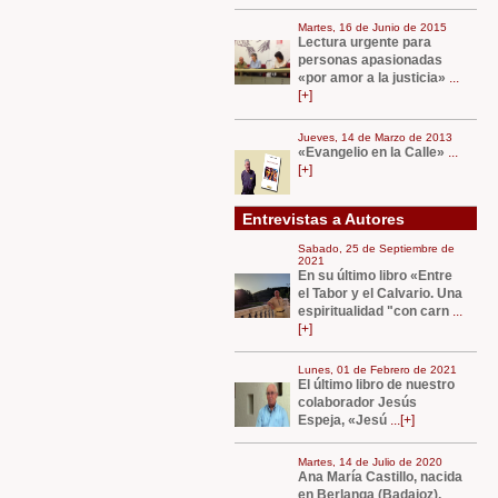
Martes, 16 de Junio de 2015
Lectura urgente para
personas apasionadas
«por amor a la justicia»
...
[+]
Jueves, 14 de Marzo de 2013
«Evangelio en la Calle»
...
[+]
Entrevistas a Autores
Sabado, 25 de Septiembre de
2021
En su último libro «Entre
el Tabor y el Calvario. Una
espiritualidad "con carn
...
[+]
Lunes, 01 de Febrero de 2021
El último libro de nuestro
colaborador Jesús
Espeja, «Jesú
...[+]
Martes, 14 de Julio de 2020
Ana Marí­a Castillo, nacida
en Berlanga (Badajoz),