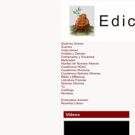
Quiénes Somos
Autores
Colecciones
Análisis y Debate
Cristianismo y Sociedad
Materiales
Huellas de Nuestra Historia
Cuadernos HOAC
Cuadernos Rovirosa
Cuadernos Noticias Obreras
Biblia y Militancia
Literatura Popular
Noticias Obreras
Tú
Catálogo
Revistas
Tienda
Entrevistas Autores
Reseñas Libros
Ví­deos