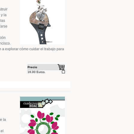
truir
 y la
 las
rarse
ción
ncisco.
n a explorar cómo cuidar el trabajo para
Precio
16.00 Euros.
e la
 el