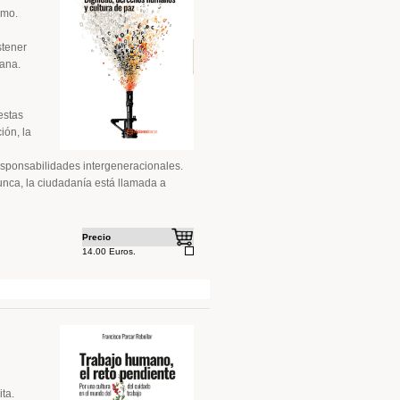
smo.
stener
iana.
estas
ión, la
esponsabilidades intergeneracionales.
nca, la ciudadanía está llamada a
Precio
14.00 Euros.
ta.