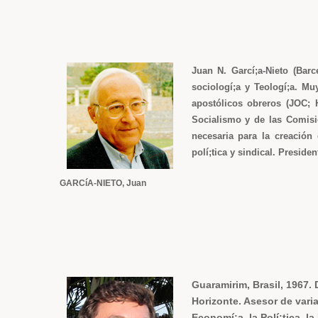
Juan N. Garcí;a-Nieto (Barc
sociologí;a y Teologí;a. M
apostólicos obreros (JOC;
Socialismo y de las Comisi
necesaria para la creación
polí;tica y sindical. Preside
GARCíA-NIETO, Juan
Guaramirim, Brasil, 1967. 
Horizonte. Asesor de vari
Economí;a, la Polí;tica, la