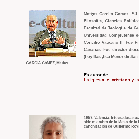
Matí;as Garcí;a Gómez, SJ. 
Filosofí;a, Ciencias Polí;
Facultad de Teologí;a de Gr
Universidad Complutense de
Concilio Vaticano II. Fué P
Canarias. Fue director dioc
(hoy Basí;lica Menor de San 
GARCíA GóMEZ, Matías
Es autor de:
La Iglesia, el cristiano y la
1957, Valencia. Integradora so
sido miembro de la Mesa de la i
canonización de Guillermo Rovi