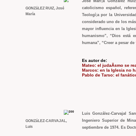
José Marí;a González Ruiz
catolicismo español, refere
GONZáLEZ RUIZ, José
María
Teologí;a por la Universid
considerado uno de los más 
mayor influencia en la Igles
humanismo”, “Dios está e
humana”, “Creer a pesar de 
Es autor de:
Mateo: el judaÃ­smo se rea
Marcos: en la Iglesia no h
Pablo de Tarso: el fanátic
Luis González-Carvajal Sa
Ingeniero Superior de Min
GONZáLEZ-CARVAJAL,
Luis
septiembre de 1974. Es Docto