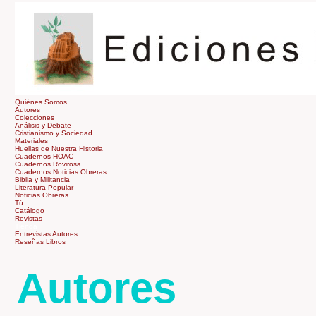
Quiénes Somos
Autores
Colecciones
Análisis y Debate
Cristianismo y Sociedad
Materiales
Huellas de Nuestra Historia
Cuadernos HOAC
Cuadernos Rovirosa
Cuadernos Noticias Obreras
Biblia y Militancia
Literatura Popular
Noticias Obreras
Tú
Catálogo
Revistas
Tienda
Entrevistas Autores
Reseñas Libros
Autores