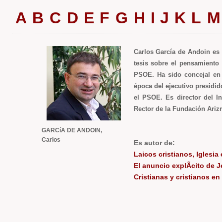
A
B
C
D
E
F
G
H
I
J
K
L
M
Carlos García de Andoin es 
tesis sobre el pensamiento 
PSOE. Ha sido concejal en 
época del ejecutivo presidi
el PSOE. Es director del I
Rector de la Fundación Ariz
GARCíA DE ANDOIN,
Carlos
Es autor de:
Laicos cristianos, Iglesia
El anuncio explÃ­cito de J
Cristianas y cristianos en 