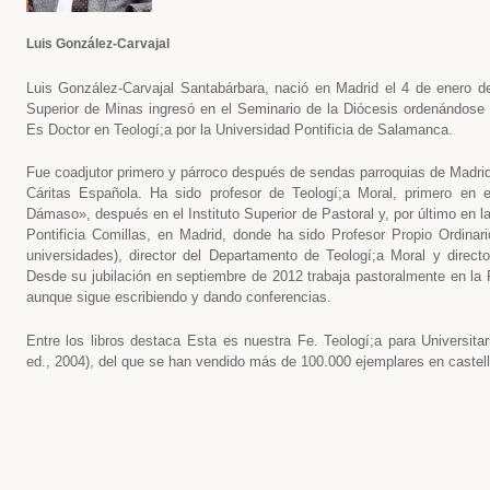
Luis González-Carvajal
Luis González-Carvajal Santabárbara, nació en Madrid el 4 de enero d
Superior de Minas ingresó en el Seminario de la Diócesis ordenándose
Es Doctor en Teologí;a por la Universidad Pontificia de Salamanca.
Fue coadjutor primero y párroco después de sendas parroquias de Madrid
Cáritas Española. Ha sido profesor de Teologí;a Moral, primero en 
Dámaso», después en el Instituto Superior de Pastoral y, por último en l
Pontificia Comillas, en Madrid, donde ha sido Profesor Propio Ordinari
universidades), director del Departamento de Teologí;a Moral y directo
Desde su jubilación en septiembre de 2012 trabaja pastoralmente en la Pa
aunque sigue escribiendo y dando conferencias.
Entre los libros destaca Esta es nuestra Fe. Teologí;a para Universitari
ed., 2004), del que se han vendido más de 100.000 ejemplares en castel