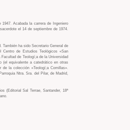
e 1947. Acabada la carrera de Ingeniero
 sacerdote el 14 de septiembre de 1974.
. También ha sido Secretario General de
el Centro de Estudios Teológicos «San
a Facultad de Teologí;a de la Universidad
o (el equivalente a catedrático en otras
r de la colección «Teologí;a Comillas».
rroquia Ntra. Sra. del Pilar, de Madrid,
os (Editorial Sal Terrae, Santander, 18ª
lano.