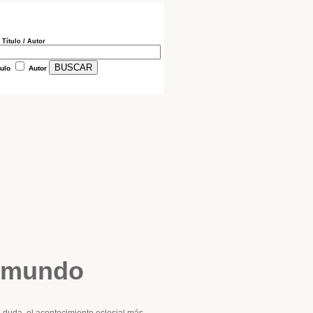
 Título / Autor
tulo
Autor
l mundo