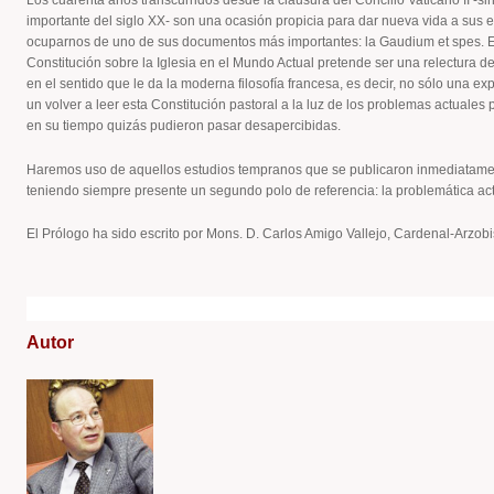
Los cuarenta años transcurridos desde la clausura del Concilio Vaticano II -si
importante del siglo XX- son una ocasión propicia para dar nueva vida a sus 
ocuparnos de uno de sus documentos más importantes: la Gaudium et spes. E
Constitución sobre la Iglesia en el Mundo Actual pretende ser una relectura 
en el sentido que le da la moderna filosofía francesa, es decir, no sólo una exp
un volver a leer esta Constitución pastoral a la luz de los problemas actuales
en su tiempo quizás pudieron pasar desapercibidas.
Haremos uso de aquellos estudios tempranos que se publicaron inmediatamen
teniendo siempre presente un segundo polo de referencia: la problemática act
El Prólogo ha sido escrito por Mons. D. Carlos Amigo Vallejo, Cardenal-Arzobi
Autor