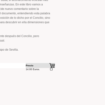
n duda, el acontecimiento eclesial más
enseñanzas. En este libro vamos a
ste nuevo comentario sobre la
del documento, entendiendo esta palabra
osición de lo dicho por el Concilio, sino
 para descubrir en ella dimensiones que
te después del Concilio, pero
ual.
spo de Sevilla.
Precio
14.00 Euros.