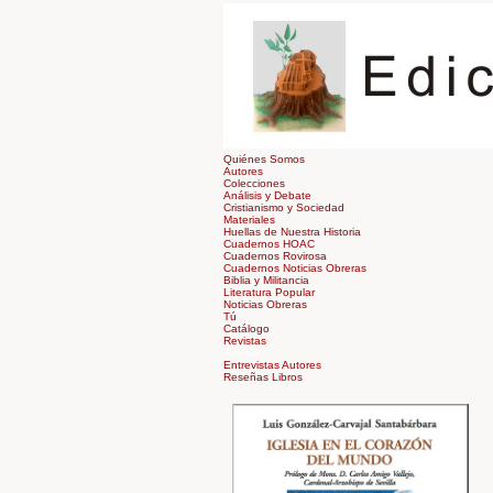
Quiénes Somos
Autores
Colecciones
Análisis y Debate
Cristianismo y Sociedad
Materiales
Huellas de Nuestra Historia
Cuadernos HOAC
Cuadernos Rovirosa
Cuadernos Noticias Obreras
Biblia y Militancia
Literatura Popular
Noticias Obreras
Tú
Catálogo
Revistas
Tienda
Entrevistas Autores
Reseñas Libros