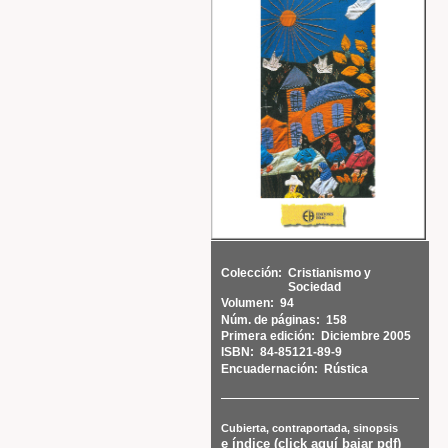
Colección:
Cristianismo y
Sociedad
Volumen:
94
Núm. de páginas:
158
Primera edición:
Diciembre 2005
ISBN:
84-85121-89-9
Encuadernación:
Rústica
Cubierta, contraportada, sinopsis
e índice (click aquí bajar pdf)