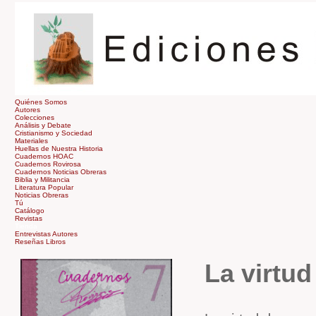
Quiénes Somos
Autores
Colecciones
Análisis y Debate
Cristianismo y Sociedad
Materiales
Huellas de Nuestra Historia
Cuadernos HOAC
Cuadernos Rovirosa
Cuadernos Noticias Obreras
Biblia y Militancia
Literatura Popular
Noticias Obreras
Tú
Catálogo
Revistas
Tienda
Entrevistas Autores
Reseñas Libros
La virtu