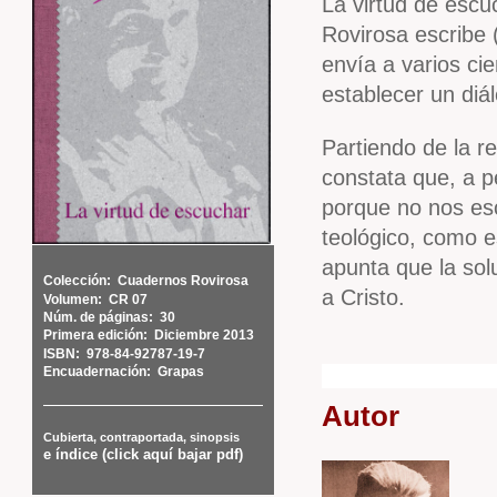
La virtud de escu
Rovirosa escribe (
envía a varios ci
establecer un diá
Partiendo de la r
constata que, a 
porque no nos es
teológico, como e
apunta que la solu
Colección:
Cuadernos Rovirosa
a Cristo.
Volumen:
CR 07
Núm. de páginas:
30
Primera edición:
Diciembre 2013
ISBN:
978-84-92787-19-7
Encuadernación:
Grapas
Autor
Cubierta, contraportada, sinopsis
e índice (click aquí bajar pdf)