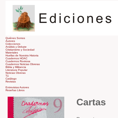
Quiénes Somos
Autores
Colecciones
Análisis y Debate
Cristianismo y Sociedad
Materiales
Huellas de Nuestra Historia
Cuadernos HOAC
Cuadernos Rovirosa
Cuadernos Noticias Obreras
Biblia y Militancia
Literatura Popular
Noticias Obreras
Tú
Catálogo
Revistas
Tienda
Entrevistas Autores
Reseñas Libros
Cartas