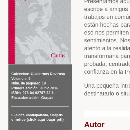
Presentamos aquí
escribe a amigos 
trabajos en comú
están hechas para
eso nos permiten 
sentimientos. Nos
atento a la realid
transformarla par
probada, centrado
confianza en la P
Colección:
Cuadernos Rovirosa
Volumen:
9
Núm. de páginas:
18
Una pequeña intro
Primera edición:
Junio 2016
destinatario o si
ISBN:
978-84-92787-32-6
Encuadernación:
Grapas
Cubierta, contraportada, sinopsis
e índice (click aquí bajar pdf)
Autor