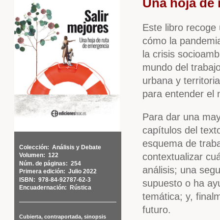
Una hoja de 
Este libro recoge
cómo la pandemia 
la crisis socioambi
mundo del trabajo
urbana y territori
para entender el
Para dar una mayo
capítulos del text
esquema de traba
Colección:
Análisis y Debate
contextualizar cu
Volumen:
122
Núm. de páginas:
254
análisis; una seg
Primera edición:
Julio 2022
ISBN:
978-84-92787-62-3
supuesto o ha ay
Encuadernación:
Rústica
temática; y, fina
futuro.
Cubierta, contraportada, sinopsis