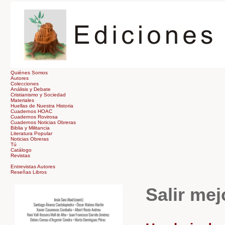
Quiénes Somos
Autores
Colecciones
Análisis y Debate
Cristianismo y Sociedad
Materiales
Huellas de Nuestra Historia
Cuadernos HOAC
Cuadernos Rovirosa
Cuadernos Noticias Obreras
Biblia y Militancia
Literatura Popular
Noticias Obreras
Tú
Catálogo
Revistas
Tienda
Entrevistas Autores
Reseñas Libros
Salir mej