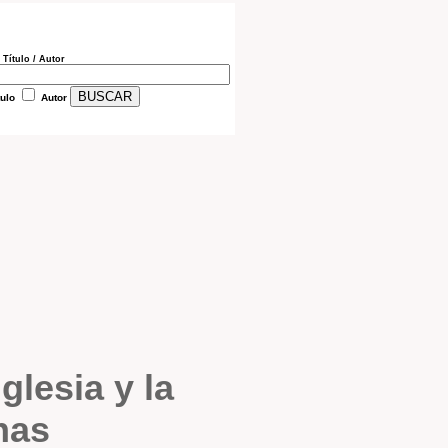
 Título / Autor
tulo
Autor
glesia y la
nas