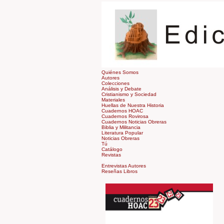
Quiénes Somos
Autores
Colecciones
Análisis y Debate
Cristianismo y Sociedad
Materiales
Huellas de Nuestra Historia
Cuadernos HOAC
Cuadernos Rovirosa
Cuadernos Noticias Obreras
Biblia y Militancia
Literatura Popular
Noticias Obreras
Tú
Catálogo
Revistas
Tienda
Entrevistas Autores
Reseñas Libros