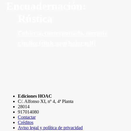
Encuadernación:
Rústica
Cubierta, contraportada, sinopsis
e índice (click aquí bajar pdf)
Ediciones HOAC
C/. Alfonso XI, nº 4, 4ª Planta
28014
917014080
Contactar
Créditos
Aviso legal y política de privacidad