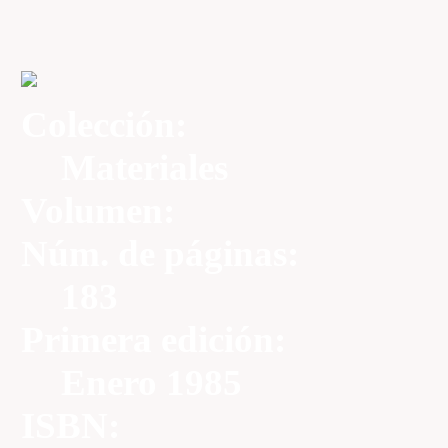
Colección:
Materiales
Volumen:
Núm. de páginas:
183
Primera edición:
Enero 1985
ISBN: