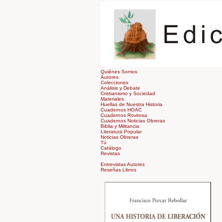
Quiénes Somos
Autores
Colecciones
Análisis y Debate
Cristianismo y Sociedad
Materiales
Huellas de Nuestra Historia
Cuadernos HOAC
Cuadernos Rovirosa
Cuadernos Noticias Obreras
Biblia y Militancia
Literatura Popular
Noticias Obreras
Tú
Catálogo
Revistas
Tienda
Entrevistas Autores
Reseñas Libros