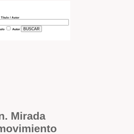
 Título / Autor
tulo
Autor
n. Mirada
l movimiento