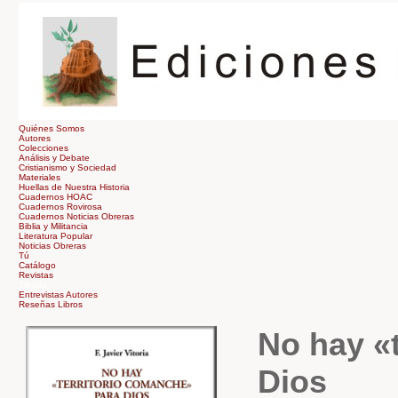
Quiénes Somos
Autores
Colecciones
Análisis y Debate
Cristianismo y Sociedad
Materiales
Huellas de Nuestra Historia
Cuadernos HOAC
Cuadernos Rovirosa
Cuadernos Noticias Obreras
Biblia y Militancia
Literatura Popular
Noticias Obreras
Tú
Catálogo
Revistas
Tienda
Entrevistas Autores
Reseñas Libros
No hay «
Dios