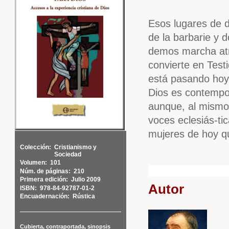
Esos lugares de 
de la barbarie y 
demos marcha atrá
convierte en Testi
está pasando hoy 
Dios es contempo
aunque, al mismo
voces eclesiás-ti
mujeres de hoy qu
Colección:
Cristianismo y
Sociedad
Volumen:
101
Núm. de páginas:
210
Primera edición:
Julio 2009
Autor
ISBN:
978-84-92787-01-2
Encuadernación:
Rústica
Cubierta, contraportada, sinopsis