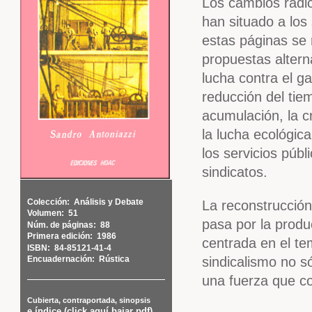
Los cambios radic
han situado a los
estas páginas se r
propuestas altern
lucha contra el ga
reducción del tiem
acumulación, la 
la lucha ecológic
los servicios púb
sindicatos.
Colección:
Análisis y Debate
La reconstrucción
Volumen:
51
pasa por la produ
Núm. de páginas:
88
Primera edición:
1986
centrada en el te
ISBN:
84-85121-41-4
sindicalismo no s
Encuadernación:
Rústica
una fuerza que c
Cubierta, contraportada, sinopsis
e índice (click aquí bajar pdf)