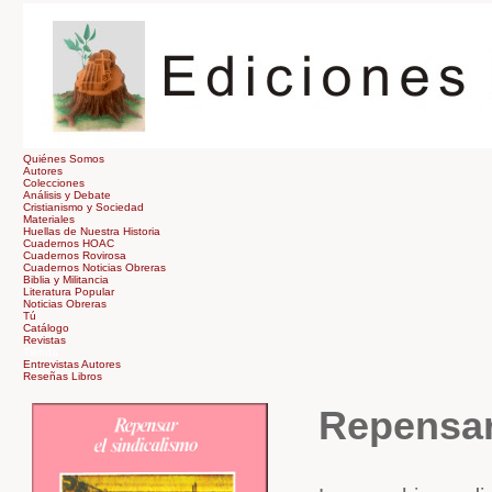
Quiénes Somos
Autores
Colecciones
Análisis y Debate
Cristianismo y Sociedad
Materiales
Huellas de Nuestra Historia
Cuadernos HOAC
Cuadernos Rovirosa
Cuadernos Noticias Obreras
Biblia y Militancia
Literatura Popular
Noticias Obreras
Tú
Catálogo
Revistas
Tienda
Entrevistas Autores
Reseñas Libros
Repensar