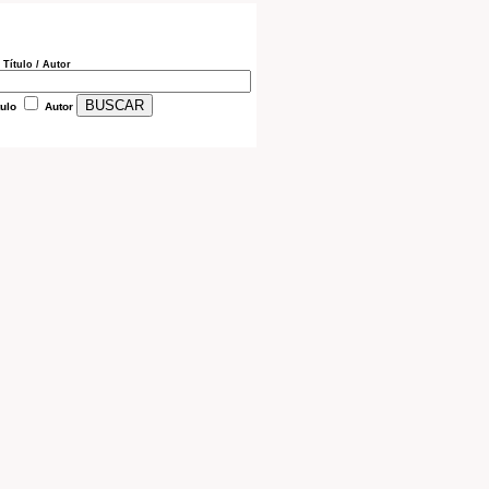
 Título / Autor
tulo
Autor