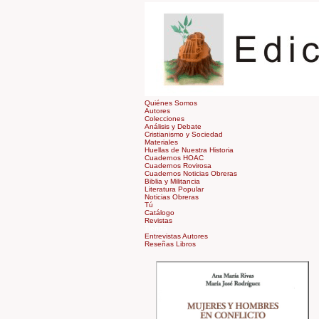
Quiénes Somos
Autores
Colecciones
Análisis y Debate
Cristianismo y Sociedad
Materiales
Huellas de Nuestra Historia
Cuadernos HOAC
Cuadernos Rovirosa
Cuadernos Noticias Obreras
Biblia y Militancia
Literatura Popular
Noticias Obreras
Tú
Catálogo
Revistas
Tienda
Entrevistas Autores
Reseñas Libros