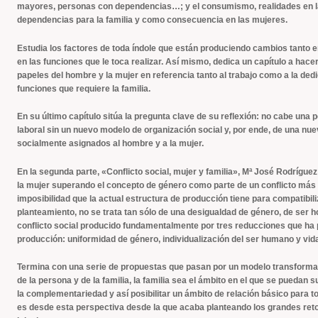
mayores, personas con dependencias…; y el consumismo, realidades en 
dependencias para la familia y como consecuencia en las mujeres.
Estudia los factores de toda índole que están produciendo cambios tanto 
en las funciones que le toca realizar. Así mismo, dedica un capítulo a hacer
papeles del hombre y la mujer en referencia tanto al trabajo como a la dedi
funciones que requiere la familia.
En su último capítulo sitúa la pregunta clave de su reflexión: no cabe una po
laboral sin un nuevo modelo de organización social y, por ende, de una nu
socialmente asignados al hombre y a la mujer.
En la segunda parte, «Conflicto social, mujer y familia», Mª José Rodríguez
la mujer superando el concepto de género como parte de un conflicto más
imposibilidad que la actual estructura de producción tiene para compatibili
planteamiento, no se trata tan sólo de una desigualdad de género, de ser 
conflicto social producido fundamentalmente por tres reducciones que ha 
producción: uniformidad de género, individualización del ser humano y vida
Termina con una serie de propuestas que pasan por un modelo transformador
de la persona y de la familia, la familia sea el ámbito en el que se puedan
la complementariedad y así posibilitar un ámbito de relación básico para t
es desde esta perspectiva desde la que acaba planteando los grandes retos 