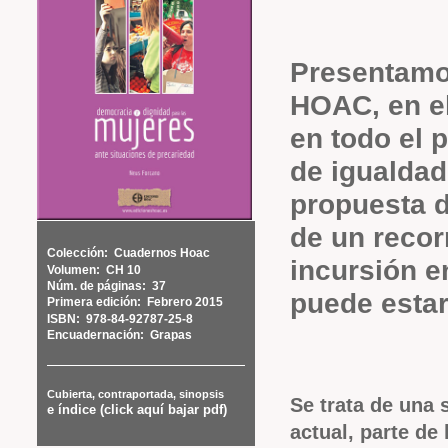
Presentamo
HOAC, en e
en todo el 
de igualdad
propuesta d
de un recor
Colección:
Cuadernos Hoac
incursión en
Volumen:
CH 10
Núm. de páginas:
37
puede estar
Primera edición:
Febrero 2015
ISBN:
978-84-92787-25-8
Encuadernación:
Grapas
Cubierta, contraportada, sinopsis
Se trata de una 
e índice (click aquí bajar pdf)
actual, parte de