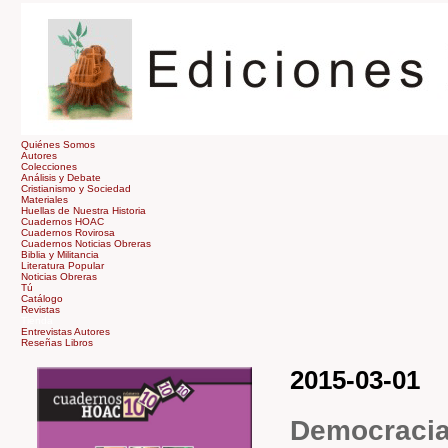
Quiénes Somos
Autores
Colecciones
Análisis y Debate
Cristianismo y Sociedad
Materiales
Huellas de Nuestra Historia
Cuadernos HOAC
Cuadernos Rovirosa
Cuadernos Noticias Obreras
Biblia y Militancia
Literatura Popular
Noticias Obreras
Tú
Catálogo
Revistas
Tienda
Entrevistas Autores
Reseñas Libros
2015-03-01
Democracia 