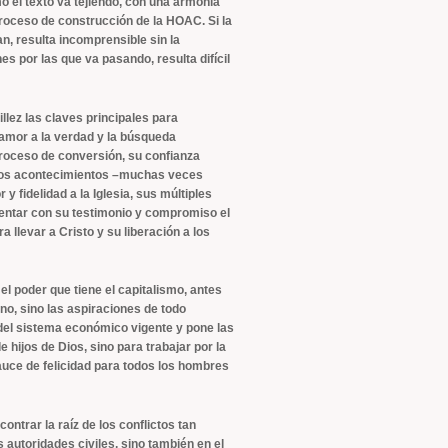
 el texto va tejiendo, con una armonía
proceso de construcción de la HOAC. Si la
n, resulta incomprensible sin la
s por las que va pasando, resulta difícil
illez las claves principales para
u amor a la verdad y la búsqueda
roceso de conversión, su confianza
s los acontecimientos –muchas veces
fidelidad a la Iglesia, sus múltiples
rentar con su testimonio y compromiso el
 llevar a Cristo y su liberación a los
el poder que tiene el capitalismo, antes
ano, sino las aspiraciones de todo
el sistema económico vigente y pone las
hijos de Dios, sino para trabajar por la
auce de felicidad para todos los hombres
ntrar la raíz de los conflictos tan
 autoridades civiles, sino también en el