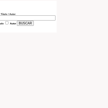
 Título / Autor
tulo
Autor