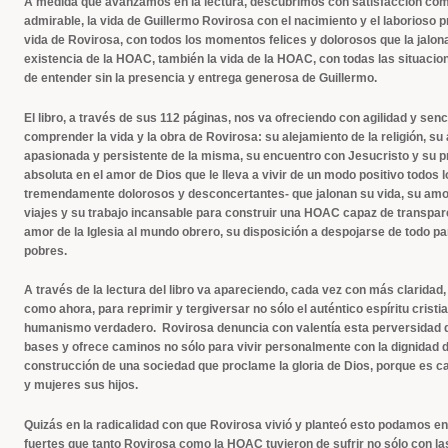
A medida que avanzamos en la lectura, descubrimos con satisfacción cómo
admirable, la vida de Guillermo Rovirosa con el nacimiento y el laborioso 
vida de Rovirosa, con todos los momentos felices y dolorosos que la jalona
existencia de la HOAC, también la vida de la HOAC, con todas las situacione
de entender sin la presencia y entrega generosa de Guillermo.
El libro, a través de sus 112 páginas, nos va ofreciendo con agilidad y senc
comprender la vida y la obra de Rovirosa: su alejamiento de la religión, s
apasionada y persistente de la misma, su encuentro con Jesucristo y su p
absoluta en el amor de Dios que le lleva a vivir de un modo positivo todo
tremendamente dolorosos y desconcertantes- que jalonan su vida, su amor y 
viajes y su trabajo incansable para construir una HOAC capaz de transpa
amor de la Iglesia al mundo obrero, su disposición a despojarse de todo para
pobres.
A través de la lectura del libro va apareciendo, cada vez con más claridad, 
como ahora, para reprimir y tergiversar no sólo el auténtico espíritu cristi
humanismo verdadero. Rovirosa denuncia con valentía esta perversidad d
bases y ofrece caminos no sólo para vivir personalmente con la dignidad de 
construcción de una sociedad que proclame la gloria de Dios, porque es c
y mujeres sus hijos.
Quizás en la radicalidad con que Rovirosa vivió y planteó esto podamos enco
fuertes que tanto Rovirosa como la HOAC tuvieron de sufrir no sólo con las