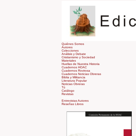
Quiénes Somos
Autores
Colecciones
Análisis y Debate
Cristianismo y Sociedad
Materiales
Huellas de Nuestra Historia
Cuadernos HOAC
Cuadernos Rovirosa
Cuadernos Noticias Obreras
Biblia y Militancia
Literatura Popular
Noticias Obreras
Tú
Catálogo
Revistas
Tienda
Entrevistas Autores
Reseñas Libros