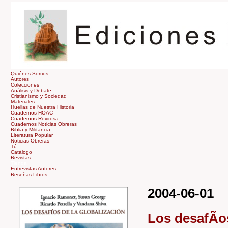
Quiénes Somos
Autores
Colecciones
Análisis y Debate
Cristianismo y Sociedad
Materiales
Huellas de Nuestra Historia
Cuadernos HOAC
Cuadernos Rovirosa
Cuadernos Noticias Obreras
Biblia y Militancia
Literatura Popular
Noticias Obreras
Tú
Catálogo
Revistas
Tienda
Entrevistas Autores
Reseñas Libros
2004-06-01
Los desafÃ­o