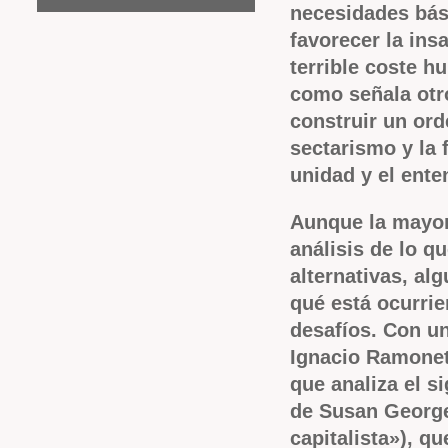
necesidades bás
favorecer la in
terrible coste h
como señala otro
construir un ord
sectarismo y la 
unidad y el ente
Aunque la mayor
análisis de lo q
alternativas, al
qué está ocurrie
desafíos. Con un
Ignacio Ramonet 
que analiza el si
de Susan George 
capitalista»), q