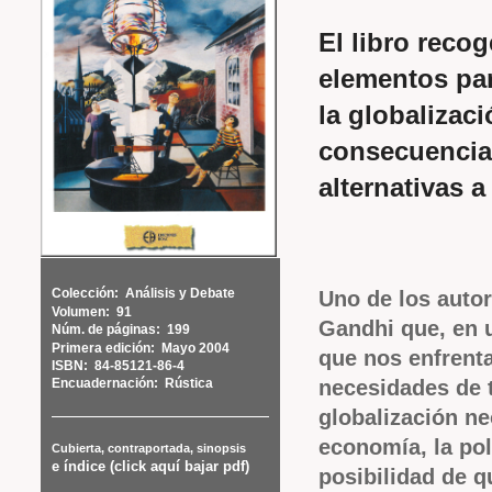
El libro reco
elementos par
la globalizac
consecuencias
alternativas a
Colección:
Análisis y Debate
Uno de los autor
Volumen:
91
Gandhi que, en u
Núm. de páginas:
199
Primera edición:
Mayo 2004
que nos enfrenta
ISBN:
84-85121-86-4
necesidades de t
Encuadernación:
Rústica
globalización ne
economía, la pol
Cubierta, contraportada, sinopsis
e índice (click aquí bajar pdf)
posibilidad de q