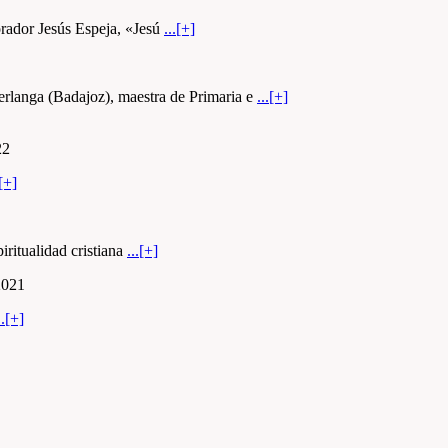
orador Jesús Espeja, «Jesú
...[+]
Berlanga (Badajoz), maestra de Primaria e
...[+]
22
.[+]
iritualidad cristiana
...[+]
2021
..[+]