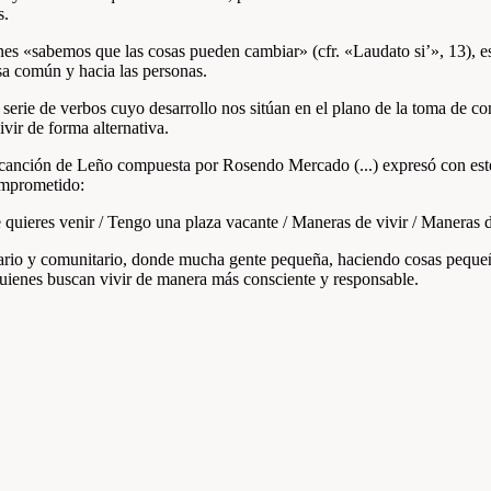
s.
s «sabemos que las cosas pueden cambiar» (cfr. «Laudato si’», 13), est
sa común y hacia las personas.
a serie de verbos cuyo desarrollo nos sitúan en el plano de la toma de c
vir de forma alternativa.
ca canción de Leño compuesta por Rosendo Mercado (...) expresó con est
comprometido:
e quieres venir / Tengo una plaza vacante / Maneras de vivir / Maneras d
idario y comunitario, donde mucha gente pequeña, haciendo cosas peque
quienes buscan vivir de manera más consciente y responsable.