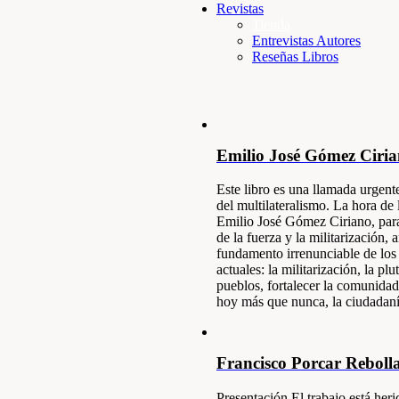
Revistas
Tienda
Entrevistas Autores
Reseñas Libros
Emilio José Gómez Ciri
Este libro es una llamada urgente
del multilateralismo. La hora d
Emilio José Gómez Ciriano, para s
de la fuerza y la militarización
fundamento irrenunciable de los
actuales: la militarización, la p
pueblos, fortalecer la comunidad
hoy más que nunca, la ciudadanía 
Francisco Porcar Reboll
Presentación El trabajo está heri