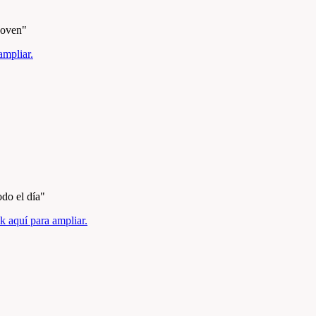
joven"
ampliar.
do el dí­a"
ck aquí para ampliar.