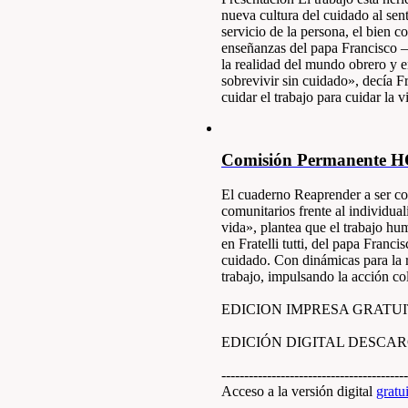
nueva cultura del cuidado al se
servicio de la persona, el bien c
enseñanzas del papa Francisco –
la realidad del mundo obrero y
sobrevivir sin cuidado», decía F
cuidar el trabajo para cuidar la 
Comisión Permanente 
El cuaderno Reaprender a ser co
comunitarios frente al individua
vida», plantea que el trabajo hu
en Fratelli tutti, del papa Fran
cuidado. Con dinámicas para la 
trabajo, impulsando la acción co
EDICION IMPRESA GRATUITA (
EDICIÓN DIGITAL DESCA
-----------------------------------------
Acceso a la versión digital
gratu
-----------------------------------------