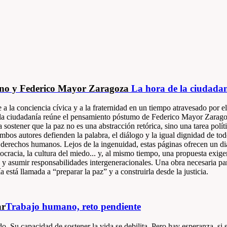
ano y Federico Mayor Zaragoza
La hora de la ciudada
 a la conciencia cívica y a la fraternidad en un tiempo atravesado por e
e la ciudadanía reúne el pensamiento póstumo de Federico Mayor Zarago
ostener que la paz no es una abstracción retórica, sino una tarea polític
, ambos autores defienden la palabra, el diálogo y la igual dignidad de 
 derechos humanos. Lejos de la ingenuidad, estas páginas ofrecen un di
lutocracia, la cultura del miedo... y, al mismo tiempo, una propuesta exig
 y asumir responsabilidades intergeneracionales. Una obra necesaria pa
está llamada a “preparar la paz” y a construirla desde la justicia.
ar
Trabajo humano, reto pendiente
do. Su capacidad de sostener la vida se debilita. Pero hay esperanza, si 