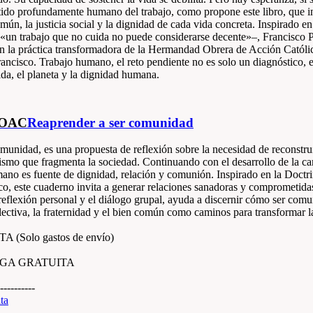
ntido profundamente humano del trabajo, como propone este libro, que i
omún, la justicia social y la dignidad de cada vida concreta. Inspirado en 
«un trabajo que no cuida no puede considerarse decente»–, Francisco Po
 en la práctica transformadora de la Hermandad Obrera de Acción Cató
rancisco. Trabajo humano, el reto pendiente no es solo un diagnóstico, 
vida, el planeta y la dignidad humana.
HOAC
Reaprender a ser comunidad
munidad, es una propuesta de reflexión sobre la necesidad de reconstru
lismo que fragmenta la sociedad. Continuando con el desarrollo de la ca
mano es fuente de dignidad, relación y comunión. Inspirado en la Doctri
cisco, este cuaderno invita a generar relaciones sanadoras y comprometid
reflexión personal y el diálogo grupal, ayuda a discernir cómo ser com
lectiva, la fraternidad y el bien común como caminos para transformar l
Solo gastos de envío)
RGA GRATUITA
----------
ita
---------