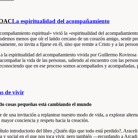
HOAC
La espiritualidad del acompañamiento
ompañamiento espiritual» vivió la «espiritualidad del acompañamiento
podemos menos que oír el latido cercano de un corazón amigo, sentir pres
samente, no invita a fijarse en él, sino que remite a Cristo y a las per
 a la espiritualidad del acompañamiento vivida por Guillermo Rovirosa
compañar la vida de las personas, saliendo al encuentro con las persona
reconociendo que en ese proceso somos acompañados y acompañadas, pu
 de vivir
do cosas pequeñas está cambiando el mundo
 de una invitación a replantear nuestro modo de vida, a explorar alterna
 mayor conciencia y respeto hacia la creación.
ulo introductorio del libro ¿Quién dijo que todo está perdido?, Araceli 
ica y social en el que nos toca vivir, pero también —recordando a Arcadi