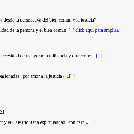
a desde la perspectiva del bien común y la justicia"
nidad de la persona y el bien común»
[+] click aquí para ampliar.
necesidad de recuperar la militancia y ofrecer ho
...[+]
pasionadas «por amor a la justicia»
...[+]
021
or y el Calvario. Una espiritualidad "con carn
...[+]