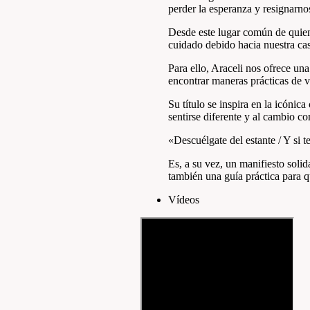
perder la esperanza y resignarno
Desde este lugar común de quiene
cuidado debido hacia nuestra ca
Para ello, Araceli nos ofrece un
encontrar maneras prácticas de vi
Su título se inspira en la icóni
sentirse diferente y al cambio 
«Descuélgate del estante / Y si t
Es, a su vez, un manifiesto sol
también una guía práctica para 
Ví­deos