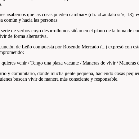
s.
s «sabemos que las cosas pueden cambiar» (cfr. «Laudato si’», 13), est
sa común y hacia las personas.
a serie de verbos cuyo desarrollo nos sitúan en el plano de la toma de c
vir de forma alternativa.
ca canción de Leño compuesta por Rosendo Mercado (...) expresó con est
comprometido:
e quieres venir / Tengo una plaza vacante / Maneras de vivir / Maneras d
idario y comunitario, donde mucha gente pequeña, haciendo cosas peque
quienes buscan vivir de manera más consciente y responsable.