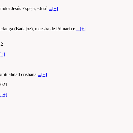
orador Jesús Espeja, «Jesú
...[+]
Berlanga (Badajoz), maestra de Primaria e
...[+]
22
.[+]
iritualidad cristiana
...[+]
2021
..[+]