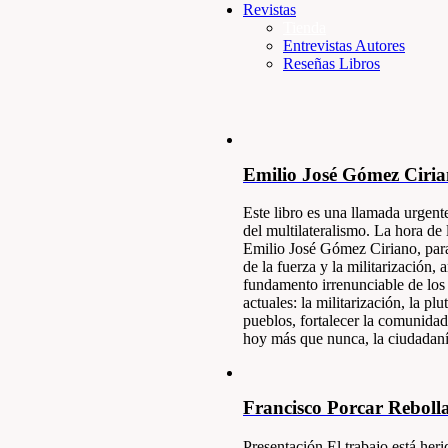
Revistas
Tienda
Entrevistas Autores
Reseñas Libros
Emilio José Gómez Ciri
Este libro es una llamada urgente
del multilateralismo. La hora d
Emilio José Gómez Ciriano, para s
de la fuerza y la militarización
fundamento irrenunciable de los
actuales: la militarización, la p
pueblos, fortalecer la comunidad
hoy más que nunca, la ciudadanía 
Francisco Porcar Reboll
Presentación El trabajo está heri