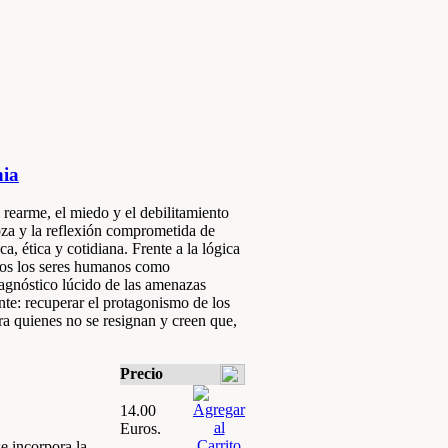
nia
l rearme, el miedo y el debilitamiento
za y la reflexión comprometida de
a, ética y cotidiana. Frente a la lógica
todos los seres humanos como
agnóstico lúcido de las amenazas
ente: recuperar el protagonismo de los
ra quienes no se resignan y creen que,
Precio
14.00
Euros.
se incorpora la