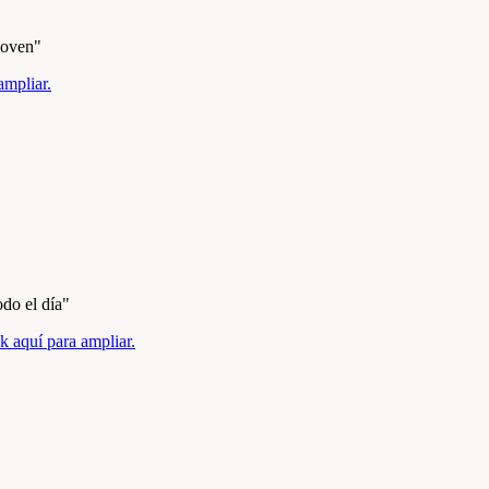
joven"
ampliar.
do el dí­a"
ck aquí para ampliar.