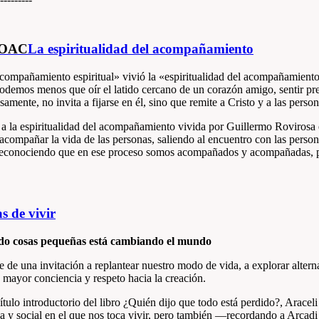
HOAC
La espiritualidad del acompañamiento
ompañamiento espiritual» vivió la «espiritualidad del acompañamiento
podemos menos que oír el latido cercano de un corazón amigo, sentir pres
samente, no invita a fijarse en él, sino que remite a Cristo y a las per
 a la espiritualidad del acompañamiento vivida por Guillermo Rovirosa
compañar la vida de las personas, saliendo al encuentro con las persona
reconociendo que en ese proceso somos acompañados y acompañadas, pu
 de vivir
do cosas pequeñas está cambiando el mundo
 de una invitación a replantear nuestro modo de vida, a explorar alterna
 mayor conciencia y respeto hacia la creación.
ulo introductorio del libro ¿Quién dijo que todo está perdido?, Araceli 
ica y social en el que nos toca vivir, pero también —recordando a Arcadi