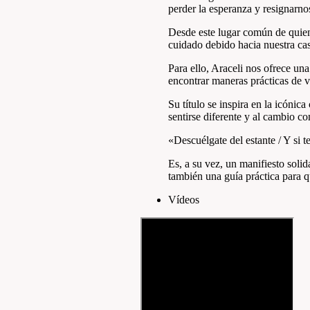
perder la esperanza y resignarno
Desde este lugar común de quiene
cuidado debido hacia nuestra ca
Para ello, Araceli nos ofrece un
encontrar maneras prácticas de vi
Su título se inspira en la icóni
sentirse diferente y al cambio 
«Descuélgate del estante / Y si t
Es, a su vez, un manifiesto sol
también una guía práctica para 
Ví­deos