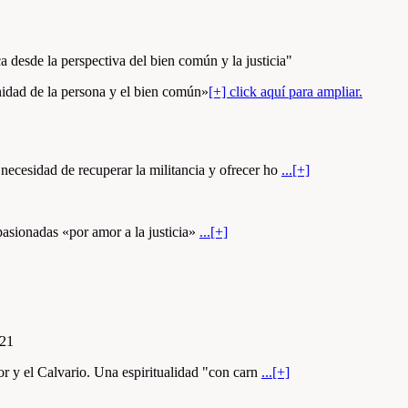
a desde la perspectiva del bien común y la justicia"
nidad de la persona y el bien común»
[+] click aquí para ampliar.
necesidad de recuperar la militancia y ofrecer ho
...[+]
pasionadas «por amor a la justicia»
...[+]
021
or y el Calvario. Una espiritualidad "con carn
...[+]