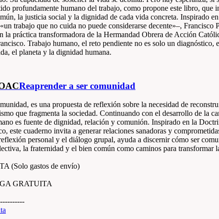
ntido profundamente humano del trabajo, como propone este libro, que i
omún, la justicia social y la dignidad de cada vida concreta. Inspirado en 
«un trabajo que no cuida no puede considerarse decente»–, Francisco Po
 en la práctica transformadora de la Hermandad Obrera de Acción Cató
rancisco. Trabajo humano, el reto pendiente no es solo un diagnóstico, 
vida, el planeta y la dignidad humana.
HOAC
Reaprender a ser comunidad
munidad, es una propuesta de reflexión sobre la necesidad de reconstru
lismo que fragmenta la sociedad. Continuando con el desarrollo de la ca
mano es fuente de dignidad, relación y comunión. Inspirado en la Doctri
cisco, este cuaderno invita a generar relaciones sanadoras y comprometid
reflexión personal y el diálogo grupal, ayuda a discernir cómo ser com
lectiva, la fraternidad y el bien común como caminos para transformar l
Solo gastos de envío)
RGA GRATUITA
----------
ita
---------