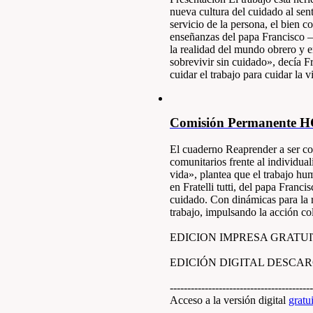
nueva cultura del cuidado al se
servicio de la persona, el bien c
enseñanzas del papa Francisco –
la realidad del mundo obrero y
sobrevivir sin cuidado», decía F
cuidar el trabajo para cuidar la 
Comisión Permanente 
El cuaderno Reaprender a ser co
comunitarios frente al individua
vida», plantea que el trabajo hu
en Fratelli tutti, del papa Fran
cuidado. Con dinámicas para la 
trabajo, impulsando la acción co
EDICION IMPRESA GRATUITA (
EDICIÓN DIGITAL DESCA
-----------------------------------------
Acceso a la versión digital
gratu
-----------------------------------------