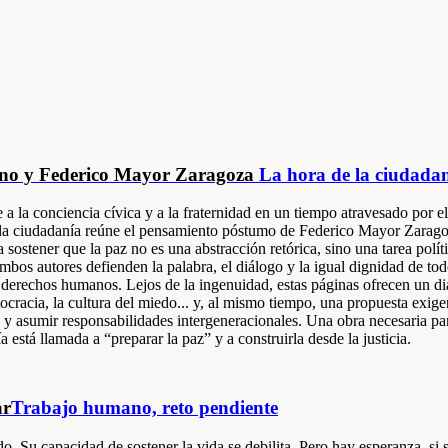
ano y Federico Mayor Zaragoza
La hora de la ciudada
 a la conciencia cívica y a la fraternidad en un tiempo atravesado por e
e la ciudadanía reúne el pensamiento póstumo de Federico Mayor Zarago
ostener que la paz no es una abstracción retórica, sino una tarea polític
, ambos autores defienden la palabra, el diálogo y la igual dignidad de 
 derechos humanos. Lejos de la ingenuidad, estas páginas ofrecen un di
lutocracia, la cultura del miedo... y, al mismo tiempo, una propuesta exig
 y asumir responsabilidades intergeneracionales. Una obra necesaria pa
está llamada a “preparar la paz” y a construirla desde la justicia.
ar
Trabajo humano, reto pendiente
do. Su capacidad de sostener la vida se debilita. Pero hay esperanza, si 